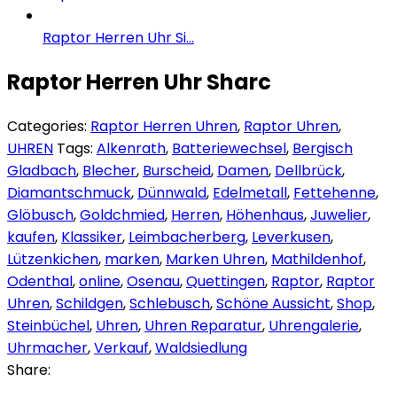
Raptor Herren Uhr Si...
Raptor Herren Uhr Sharc
Categories:
Raptor Herren Uhren
,
Raptor Uhren
,
UHREN
Tags:
Alkenrath
,
Batteriewechsel
,
Bergisch
Gladbach
,
Blecher
,
Burscheid
,
Damen
,
Dellbrück
,
Diamantschmuck
,
Dünnwald
,
Edelmetall
,
Fettehenne
,
Glöbusch
,
Goldchmied
,
Herren
,
Höhenhaus
,
Juwelier
,
kaufen
,
Klassiker
,
Leimbacherberg
,
Leverkusen
,
Lützenkichen
,
marken
,
Marken Uhren
,
Mathildenhof
,
Odenthal
,
online
,
Osenau
,
Quettingen
,
Raptor
,
Raptor
Uhren
,
Schildgen
,
Schlebusch
,
Schöne Aussicht
,
Shop
,
Steinbüchel
,
Uhren
,
Uhren Reparatur
,
Uhrengalerie
,
Uhrmacher
,
Verkauf
,
Waldsiedlung
Share: