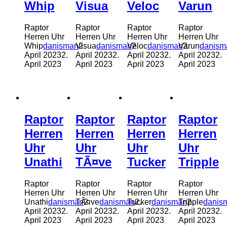
Whip
Visua
Veloc
Varun
Raptor
Raptor
Raptor
Raptor
Herren Uhr
Herren Uhr
Herren Uhr
Herren Uhr
Whip
danisman
Visua
2.
danisman
Veloc
2.
danisman
Varun
2.
danism
April 2023
2.
April 2023
2.
April 2023
2.
April 2023
2.
April 2023
April 2023
April 2023
April 2023
Raptor
Raptor
Raptor
Raptor
Herren
Herren
Herren
Herren
Uhr
Uhr
Uhr
Uhr
Unathi
TÃ¤ve
Tucker
Tripple
Raptor
Raptor
Raptor
Raptor
Herren Uhr
Herren Uhr
Herren Uhr
Herren Uhr
Unathi
danisman
TÃ¤ve
2.
danisman
Tucker
2.
danisman
Tripple
2.
danis
April 2023
2.
April 2023
2.
April 2023
2.
April 2023
2.
April 2023
April 2023
April 2023
April 2023