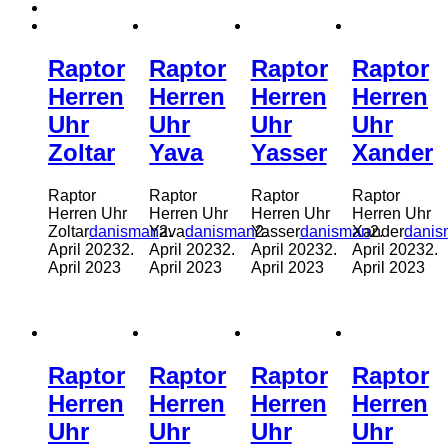
Raptor
Raptor
Raptor
Raptor
Herren
Herren
Herren
Herren
Uhr
Uhr
Uhr
Uhr
Zoltar
Yava
Yasser
Xander
Raptor
Raptor
Raptor
Raptor
Herren Uhr
Herren Uhr
Herren Uhr
Herren Uhr
Zoltar
danisman
Yava
2.
danisman
Yasser
2.
danisman
Xander
2.
danis
April 2023
2.
April 2023
2.
April 2023
2.
April 2023
2.
April 2023
April 2023
April 2023
April 2023
Raptor
Raptor
Raptor
Raptor
Herren
Herren
Herren
Herren
Uhr
Uhr
Uhr
Uhr