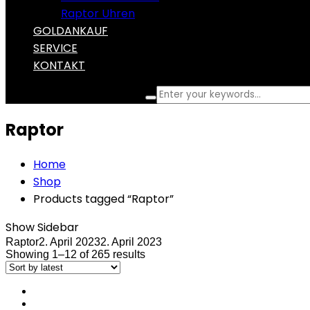
Raptor Uhren
GOLDANKAUF
SERVICE
KONTAKT
What are you looking for?
Raptor
Home
Shop
Products tagged “Raptor”
Show Sidebar
Raptor
2. April 2023
2. April 2023
Showing 1–12 of 265 results