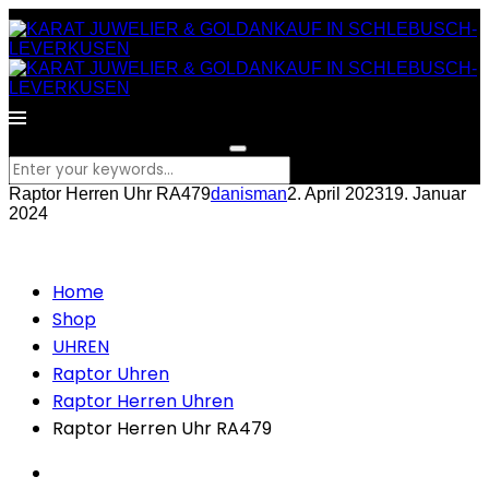
What are you looking for?
Raptor Herren Uhr RA479
danisman
2. April 2023
19. Januar
2024
Home
Shop
UHREN
Raptor Uhren
Raptor Herren Uhren
Raptor Herren Uhr RA479