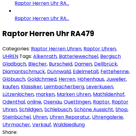
Raptor Herren Uhr RA...
Raptor Herren Uhr RA...
Raptor Herren Uhr RA479
Categories:
Raptor Herren Uhren
,
Raptor Uhren
,
UHREN
Tags:
Alkenrath
,
Batteriewechsel
,
Bergisch
Gladbach
,
Blecher
,
Burscheid
,
Damen
,
Dellbrück
,
Diamantschmuck
,
Dünnwald
,
Edelmetall
,
Fettehenne
,
Glöbusch
,
Goldchmied
,
Herren
,
Höhenhaus
,
Juwelier
,
kaufen
,
Klassiker
,
Leimbacherberg
,
Leverkusen
,
Lützenkichen
,
marken
,
Marken Uhren
,
Mathildenhof
,
Odenthal
,
online
,
Osenau
,
Quettingen
,
Raptor
,
Raptor
Uhren
,
Schildgen
,
Schlebusch
,
Schöne Aussicht
,
Shop
,
Steinbüchel
,
Uhren
,
Uhren Reparatur
,
Uhrengalerie
,
Uhrmacher
,
Verkauf
,
Waldsiedlung
Share: