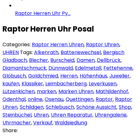
Raptor Herren Uhr Py...
Raptor Herren Uhr Posal
Categories:
Raptor Herren Uhren
,
Raptor Uhren
,
UHREN
Tags:
Alkenrath
,
Batteriewechsel
,
Bergisch
Gladbach
,
Blecher
,
Burscheid
,
Damen
,
Dellbrück
,
Diamantschmuck
,
Dünnwald
,
Edelmetall
,
Fettehenne
,
Glöbusch
,
Goldchmied
,
Herren
,
Höhenhaus
,
Juwelier
,
kaufen
,
Klassiker
,
Leimbacherberg
,
Leverkusen
,
Lützenkichen
,
marken
,
Marken Uhren
,
Mathildenhof
,
Odenthal
,
online
,
Osenau
,
Quettingen
,
Raptor
,
Raptor
Uhren
,
Schildgen
,
Schlebusch
,
Schöne Aussicht
,
Shop
,
Steinbüchel
,
Uhren
,
Uhren Reparatur
,
Uhrengalerie
,
Uhrmacher
,
Verkauf
,
Waldsiedlung
Share: