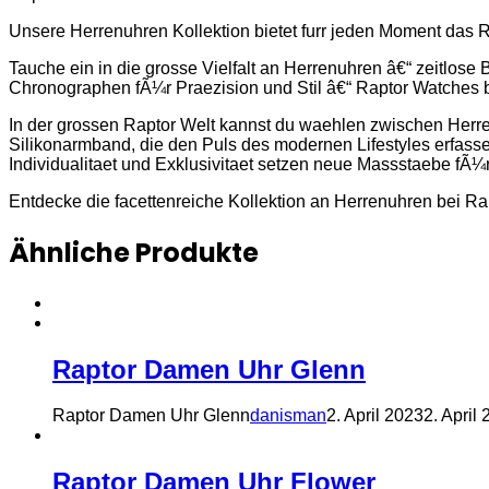
Unsere Herrenuhren Kollektion bietet furr jeden Moment das R
Tauche ein in die grosse Vielfalt an Herrenuhren â€“ zeitlos
Chronographen fÃ¼r Praezision und Stil â€“ Raptor Watches 
In der grossen Raptor Welt kannst du waehlen zwischen Herren
Silikonarmband, die den Puls des modernen Lifestyles erfass
Individualitaet und Exklusivitaet setzen neue Massstaebe fÃ¼
Entdecke die facettenreiche Kollektion an Herrenuhren bei Ra
Ähnliche Produkte
Raptor Damen Uhr Glenn
Raptor Damen Uhr Glenn
danisman
2. April 2023
2. April
Raptor Damen Uhr Flower