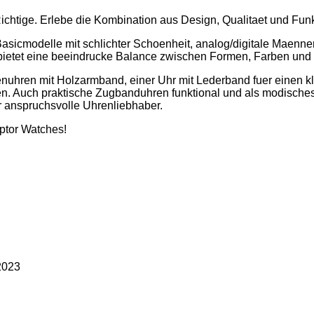
ichtige. Erlebe die Kombination aus Design, Qualitaet und Fun
e Basicmodelle mit schlichter Schoenheit, analog/digitale Maen
bietet eine beeindrucke Balance zwischen Formen, Farben und
uhren mit Holzarmband, einer Uhr mit Lederband fuer einen kla
en. Auch praktische Zugbanduhren funktional und als modische
r anspruchsvolle Uhrenliebhaber.
ptor Watches!
 2023