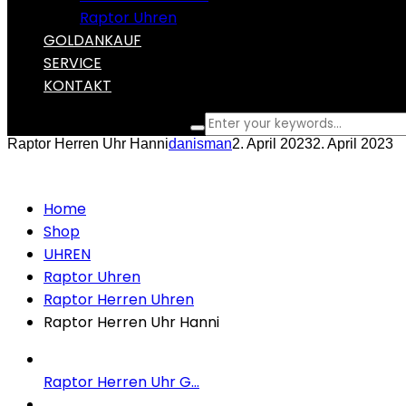
Raptor Uhren
GOLDANKAUF
SERVICE
KONTAKT
What are you looking for?
Raptor Herren Uhr Hanni
danisman
2. April 2023
2. April 2023
Home
Shop
UHREN
Raptor Uhren
Raptor Herren Uhren
Raptor Herren Uhr Hanni
Raptor Herren Uhr G...