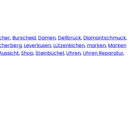
cher
,
Burscheid
,
Damen
,
Dellbrück
,
Diamantschmuck
,
cherberg
,
Leverkusen
,
Lützenkichen
,
marken
,
Marken
Aussicht
,
Shop
,
Steinbüchel
,
Uhren
,
Uhren Reparatur
,