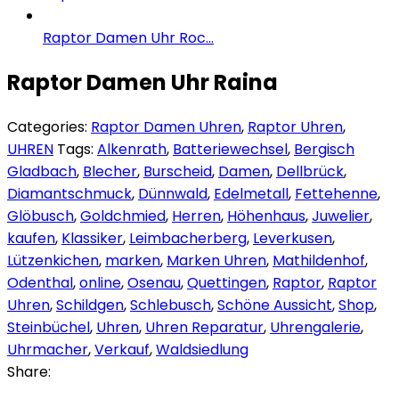
Raptor Damen Uhr Roc...
Raptor Damen Uhr Raina
Categories:
Raptor Damen Uhren
,
Raptor Uhren
,
UHREN
Tags:
Alkenrath
,
Batteriewechsel
,
Bergisch
Gladbach
,
Blecher
,
Burscheid
,
Damen
,
Dellbrück
,
Diamantschmuck
,
Dünnwald
,
Edelmetall
,
Fettehenne
,
Glöbusch
,
Goldchmied
,
Herren
,
Höhenhaus
,
Juwelier
,
kaufen
,
Klassiker
,
Leimbacherberg
,
Leverkusen
,
Lützenkichen
,
marken
,
Marken Uhren
,
Mathildenhof
,
Odenthal
,
online
,
Osenau
,
Quettingen
,
Raptor
,
Raptor
Uhren
,
Schildgen
,
Schlebusch
,
Schöne Aussicht
,
Shop
,
Steinbüchel
,
Uhren
,
Uhren Reparatur
,
Uhrengalerie
,
Uhrmacher
,
Verkauf
,
Waldsiedlung
Share: