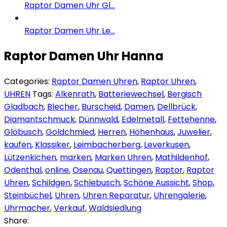
Raptor Damen Uhr Gl...
Raptor Damen Uhr Le...
Raptor Damen Uhr Hanna
Categories:
Raptor Damen Uhren
,
Raptor Uhren
,
UHREN
Tags:
Alkenrath
,
Batteriewechsel
,
Bergisch
Gladbach
,
Blecher
,
Burscheid
,
Damen
,
Dellbrück
,
Diamantschmuck
,
Dünnwald
,
Edelmetall
,
Fettehenne
,
Glöbusch
,
Goldchmied
,
Herren
,
Höhenhaus
,
Juwelier
,
kaufen
,
Klassiker
,
Leimbacherberg
,
Leverkusen
,
Lützenkichen
,
marken
,
Marken Uhren
,
Mathildenhof
,
Odenthal
,
online
,
Osenau
,
Quettingen
,
Raptor
,
Raptor
Uhren
,
Schildgen
,
Schlebusch
,
Schöne Aussicht
,
Shop
,
Steinbüchel
,
Uhren
,
Uhren Reparatur
,
Uhrengalerie
,
Uhrmacher
,
Verkauf
,
Waldsiedlung
Share: