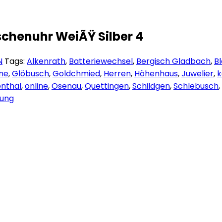
chenuhr WeiÃŸ Silber 4
N
Tags:
Alkenrath
,
Batteriewechsel
,
Bergisch Gladbach
,
B
ne
,
Glöbusch
,
Goldchmied
,
Herren
,
Höhenhaus
,
Juwelier
,
k
nthal
,
online
,
Osenau
,
Quettingen
,
Schildgen
,
Schlebusch
,
lung