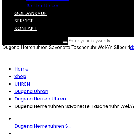
Raptor Uhren
GOLDANKAUF
SERVICE
KONTAKT
What are you looking for?
Dugena Herrenuhren Savonette Taschenuhr WeiÃŸ Silber 4
d
Home
Shop
UHREN
Dugena Uhren
Dugena Herren Uhren
Dugena Herrenuhren Savonette Taschenuhr WeiÃŸ 
Dugena Herrenuhren S...