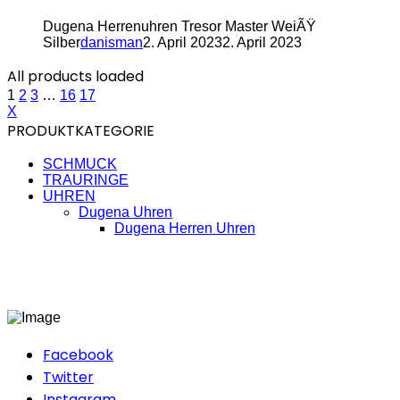
Dugena Herrenuhren Tresor Master WeiÃŸ
Silber
danisman
2. April 2023
2. April 2023
All products loaded
1
2
3
…
16
17
X
PRODUKTKATEGORIE
SCHMUCK
TRAURINGE
UHREN
Dugena Uhren
Dugena Herren Uhren
Facebook
Twitter
Instagram