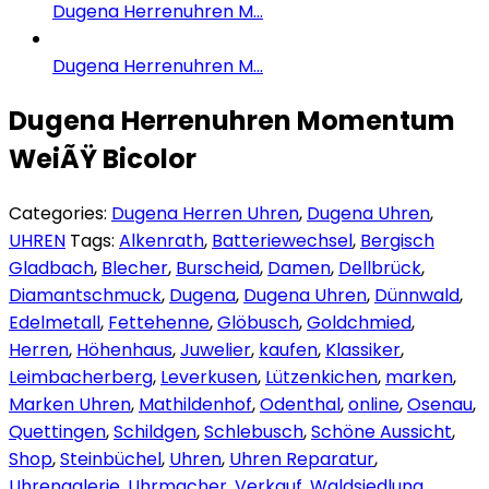
Dugena Herrenuhren M...
Dugena Herrenuhren M...
Dugena Herrenuhren Momentum
WeiÃŸ Bicolor
Categories:
Dugena Herren Uhren
,
Dugena Uhren
,
UHREN
Tags:
Alkenrath
,
Batteriewechsel
,
Bergisch
Gladbach
,
Blecher
,
Burscheid
,
Damen
,
Dellbrück
,
Diamantschmuck
,
Dugena
,
Dugena Uhren
,
Dünnwald
,
Edelmetall
,
Fettehenne
,
Glöbusch
,
Goldchmied
,
Herren
,
Höhenhaus
,
Juwelier
,
kaufen
,
Klassiker
,
Leimbacherberg
,
Leverkusen
,
Lützenkichen
,
marken
,
Marken Uhren
,
Mathildenhof
,
Odenthal
,
online
,
Osenau
,
Quettingen
,
Schildgen
,
Schlebusch
,
Schöne Aussicht
,
Shop
,
Steinbüchel
,
Uhren
,
Uhren Reparatur
,
Uhrengalerie
,
Uhrmacher
,
Verkauf
,
Waldsiedlung