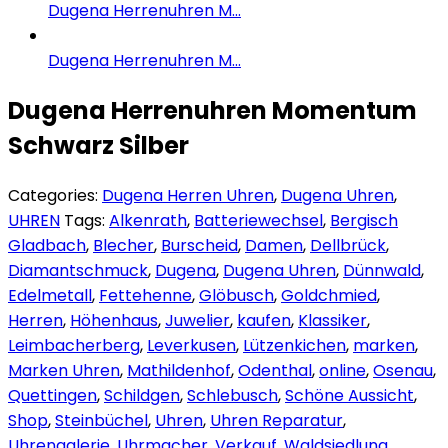
Dugena Herrenuhren M...
Dugena Herrenuhren M...
Dugena Herrenuhren Momentum
Schwarz Silber
Categories:
Dugena Herren Uhren
,
Dugena Uhren
,
UHREN
Tags:
Alkenrath
,
Batteriewechsel
,
Bergisch
Gladbach
,
Blecher
,
Burscheid
,
Damen
,
Dellbrück
,
Diamantschmuck
,
Dugena
,
Dugena Uhren
,
Dünnwald
,
Edelmetall
,
Fettehenne
,
Glöbusch
,
Goldchmied
,
Herren
,
Höhenhaus
,
Juwelier
,
kaufen
,
Klassiker
,
Leimbacherberg
,
Leverkusen
,
Lützenkichen
,
marken
,
Marken Uhren
,
Mathildenhof
,
Odenthal
,
online
,
Osenau
,
Quettingen
,
Schildgen
,
Schlebusch
,
Schöne Aussicht
,
Shop
,
Steinbüchel
,
Uhren
,
Uhren Reparatur
,
Uhrengalerie
,
Uhrmacher
,
Verkauf
,
Waldsiedlung