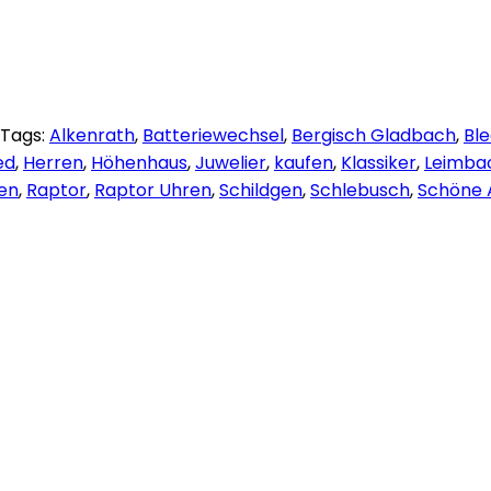
Tags:
Alkenrath
,
Batteriewechsel
,
Bergisch Gladbach
,
Bl
ed
,
Herren
,
Höhenhaus
,
Juwelier
,
kaufen
,
Klassiker
,
Leimba
en
,
Raptor
,
Raptor Uhren
,
Schildgen
,
Schlebusch
,
Schöne 