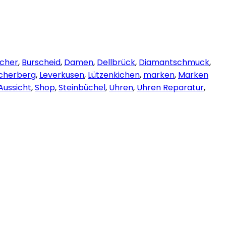
echer
,
Burscheid
,
Damen
,
Dellbrück
,
Diamantschmuck
,
cherberg
,
Leverkusen
,
Lützenkichen
,
marken
,
Marken
Aussicht
,
Shop
,
Steinbüchel
,
Uhren
,
Uhren Reparatur
,