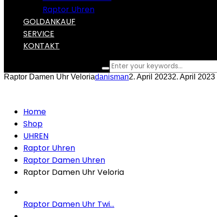
Raptor Uhren
GOLDANKAUF
SERVICE
KONTAKT
What are you looking for?
Raptor Damen Uhr Veloria
danisman
2. April 2023
2. April 2023
Home
Shop
UHREN
Raptor Uhren
Raptor Damen Uhren
Raptor Damen Uhr Veloria
Raptor Damen Uhr Twi...