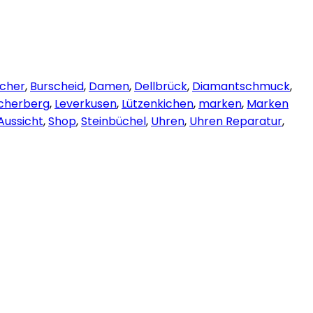
echer
,
Burscheid
,
Damen
,
Dellbrück
,
Diamantschmuck
,
cherberg
,
Leverkusen
,
Lützenkichen
,
marken
,
Marken
Aussicht
,
Shop
,
Steinbüchel
,
Uhren
,
Uhren Reparatur
,