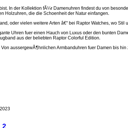
ist. In der Kollektion fÃ¼r Damenuhren findest du von besonde
n Holzuhren, die die Schoenheit der Natur einfangen.
, oder vielen weitere Arten â€“ bei Raptor Watches, wo Stil u
legante Uhren fuer einen Hauch von Luxus oder den bunten Dam
gband aus der beliebten Raptor Colorful Edition.
s. Von aussergewÃ¶hnlichen Armbanduhren fuer Damen bis hin 
l 2023
 2