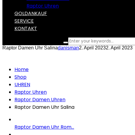
Raptor Uhren
GOLDANKAUF
SERVICE
KONTAKT
What are you looking for?
Raptor Damen Uhr Salina
danisman
2. April 2023
2. April 2023
Home
Shop
UHREN
Raptor Uhren
Raptor Damen Uhren
Raptor Damen Uhr Salina
Raptor Damen Uhr Rom...