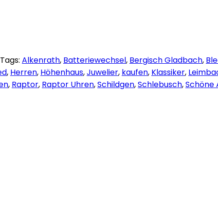
Tags:
Alkenrath
,
Batteriewechsel
,
Bergisch Gladbach
,
Bl
ed
,
Herren
,
Höhenhaus
,
Juwelier
,
kaufen
,
Klassiker
,
Leimba
en
,
Raptor
,
Raptor Uhren
,
Schildgen
,
Schlebusch
,
Schöne 