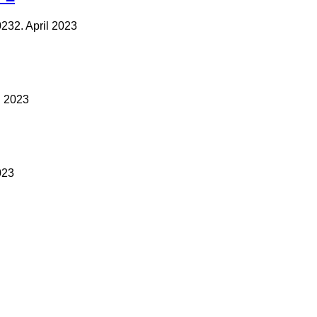
023
2. April 2023
l 2023
023