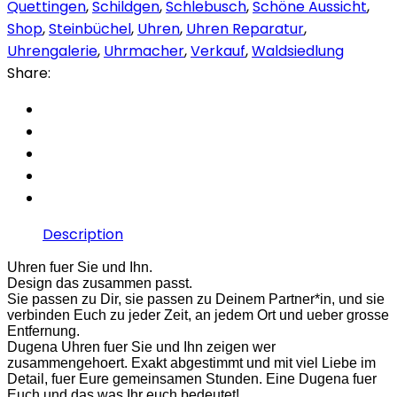
Quettingen
,
Schildgen
,
Schlebusch
,
Schöne Aussicht
,
Shop
,
Steinbüchel
,
Uhren
,
Uhren Reparatur
,
Uhrengalerie
,
Uhrmacher
,
Verkauf
,
Waldsiedlung
Share:
Description
Uhren fuer Sie und Ihn.
Design das zusammen passt.
Sie passen zu Dir, sie passen zu Deinem Partner*in, und sie
verbinden Euch zu jeder Zeit, an jedem Ort und ueber grosse
Entfernung.
Dugena Uhren fuer Sie und Ihn zeigen wer
zusammengehoert. Exakt abgestimmt und mit viel Liebe im
Detail, fuer Eure gemeinsamen Stunden. Eine Dugena fuer
Euch und das was Ihr euch bedeutet!