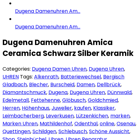
Dugena Damenuhren Am...
Dugena Damenuhren Am...
Dugena Damenuhren Amica
Ceramica Schwarz Silber Keramik
Categories:
Dugena Damen Uhren
,
Dugena Uhren
,
UHREN
Tags:
Alkenrath
,
Batteriewechsel
,
Bergisch
Gladbach
,
Blecher
,
Burscheid
,
Damen
,
Dellbrück
,
Diamantschmuck
,
Dugena
,
Dugena Uhren
,
Dünnwald
,
Edelmetall
,
Fettehenne
,
Glöbusch
,
Goldchmied
,
Herren
,
Höhenhaus
,
Juwelier
,
kaufen
,
Klassiker
,
Leimbacherberg
,
Leverkusen
,
Lützenkichen
,
marken
,
Marken Uhren
,
Mathildenhof
,
Odenthal
,
online
,
Osenau
,
Quettingen
,
Schildgen
,
Schlebusch
,
Schöne Aussicht
,
Shop
,
Steinbüchel
,
Uhren
,
Uhren Reparatur
,