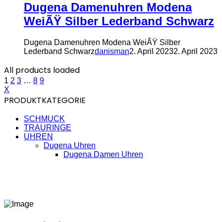
Dugena Damenuhren Modena
WeiÃŸ Silber Lederband Schwarz
Dugena Damenuhren Modena WeiÃŸ Silber
Lederband Schwarz
danisman
2. April 2023
2. April 2023
All products loaded
1
2
3
…
8
9
X
PRODUKTKATEGORIE
SCHMUCK
TRAURINGE
UHREN
Dugena Uhren
Dugena Damen Uhren