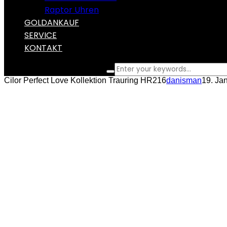
Raptor Uhren
GOLDANKAUF
SERVICE
KONTAKT
What are you looking for?
Cilor Perfect Love Kollektion Trauring HR216
danisman
19. Ja