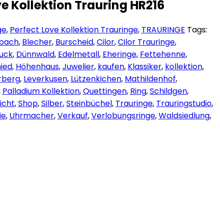
ve Kollektion Trauring HR216
ge
,
Perfect Love Kollektion Trauringe
,
TRAURINGE
Tags:
dbach
,
Blecher
,
Burscheid
,
Cilor
,
Cilor Trauringe
,
uck
,
Dünnwald
,
Edelmetall
,
Eheringe
,
Fettehenne
,
ied
,
Höhenhaus
,
Juwelier
,
kaufen
,
Klassiker
,
kollektion
,
rberg
,
Leverkusen
,
Lützenkichen
,
Mathildenhof
,
,
Palladium Kollektion
,
Quettingen
,
Ring
,
Schildgen
,
icht
,
Shop
,
Silber
,
Steinbüchel
,
Trauringe
,
Trauringstudio
,
ie
,
Uhrmacher
,
Verkauf
,
Verlobungsringe
,
Waldsiedlung
,