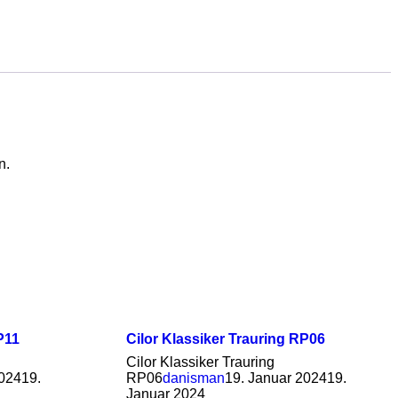
n.
P11
Cilor Klassiker Trauring RP06
Cilor Klassiker Trauring
2024
19.
RP06
danisman
19. Januar 2024
19.
Januar 2024