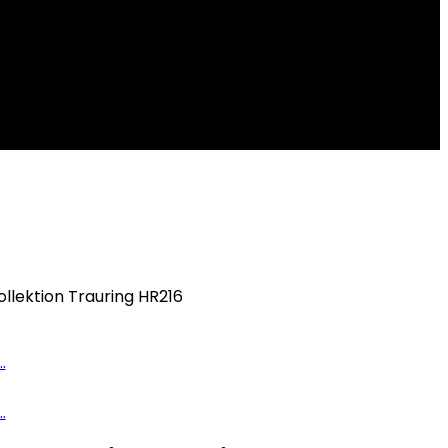
ollektion Trauring HR216
.
.