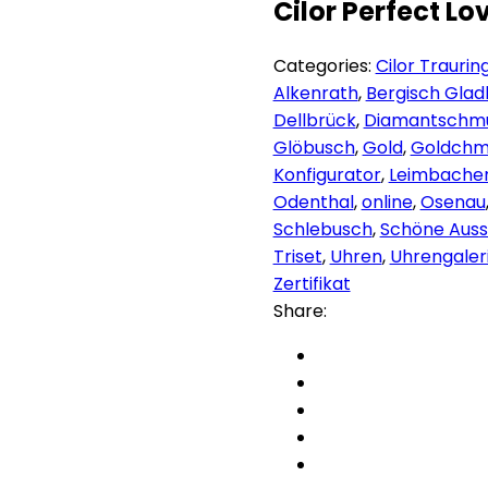
Cilor Perfect Lo
Categories:
Cilor Traurin
Alkenrath
,
Bergisch Gla
Dellbrück
,
Diamantschm
Glöbusch
,
Gold
,
Goldchm
Konfigurator
,
Leimbache
Odenthal
,
online
,
Osenau
Schlebusch
,
Schöne Auss
Triset
,
Uhren
,
Uhrengaler
Zertifikat
Share: