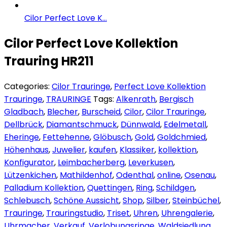
Cilor Perfect Love K...
Cilor Perfect Love Kollektion
Trauring HR211
Categories:
Cilor Trauringe
,
Perfect Love Kollektion
Trauringe
,
TRAURINGE
Tags:
Alkenrath
,
Bergisch
Gladbach
,
Blecher
,
Burscheid
,
Cilor
,
Cilor Trauringe
,
Dellbrück
,
Diamantschmuck
,
Dünnwald
,
Edelmetall
,
Eheringe
,
Fettehenne
,
Glöbusch
,
Gold
,
Goldchmied
,
Höhenhaus
,
Juwelier
,
kaufen
,
Klassiker
,
kollektion
,
Konfigurator
,
Leimbacherberg
,
Leverkusen
,
Lützenkichen
,
Mathildenhof
,
Odenthal
,
online
,
Osenau
,
Palladium Kollektion
,
Quettingen
,
Ring
,
Schildgen
,
Schlebusch
,
Schöne Aussicht
,
Shop
,
Silber
,
Steinbüchel
,
Trauringe
,
Trauringstudio
,
Triset
,
Uhren
,
Uhrengalerie
,
Uhrmacher
,
Verkauf
,
Verlobungsringe
,
Waldsiedlung
,