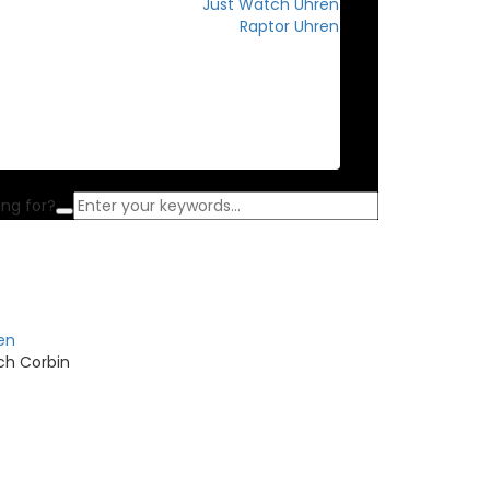
Just Watch Uhren
Raptor Uhren
GOLDANKAUF
SERVICE
KONTAKT
ing for?
en
ch Corbin