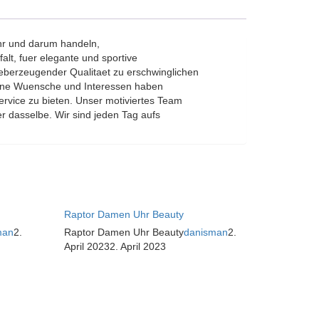
Uhr und darum handeln,
alt, fuer elegante und sportive
ueberzeugender Qualitaet zu erschwinglichen
Deine Wuensche und Interessen haben
ervice zu bieten. Unser motiviertes Team
er dasselbe. Wir sind jeden Tag aufs
Raptor Damen Uhr Beauty
man
2.
Raptor Damen Uhr Beauty
danisman
2.
April 2023
2. April 2023