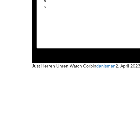
Just Herren Uhren Watch Corbin
danisman
2. April 202