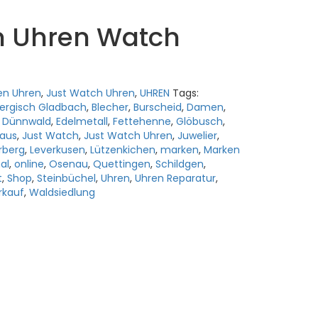
n Uhren Watch
en Uhren
,
Just Watch Uhren
,
UHREN
Tags:
ergisch Gladbach
,
Blecher
,
Burscheid
,
Damen
,
,
Dünnwald
,
Edelmetall
,
Fettehenne
,
Glöbusch
,
aus
,
Just Watch
,
Just Watch Uhren
,
Juwelier
,
rberg
,
Leverkusen
,
Lützenkichen
,
marken
,
Marken
al
,
online
,
Osenau
,
Quettingen
,
Schildgen
,
t
,
Shop
,
Steinbüchel
,
Uhren
,
Uhren Reparatur
,
rkauf
,
Waldsiedlung