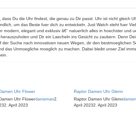
 dass Du die Uhr findest, die genau zu Dir passt. Uhr ist nicht gleich 
dlich, um das Beste fuer dich zu entwickeln. Just Watch steht fuer Vielf
modern, elegant und exklusiv â€“ natuerlich alles in hoechster und 
em herauszuholen und Dir ein Laecheln ins Gesicht zu zaubern. Denn 
auf der Suche nach innovativen neuen Wegen, dir den bestmoeglichen S
ln und das Unmoegliche moeglich zu machen. Dabei bleibt unser Ziel imm
ein.
Damen Uhr Flower
Raptor Damen Uhr Glenn
Damen Uhr Flower
danisman
2.
Raptor Damen Uhr Glenn
danis
23
2. April 2023
April 2023
2. April 2023