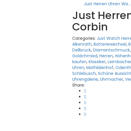
Just Herren Uhren Wa...
Just Herre
Corbin
Categories:
Just Watch Herr
Alkenrath
,
Batteriewechsel
,
B
Dellbrück
,
Diamantschmuck
Goldchmied
,
Herren
,
Höhenh
kaufen
,
Klassiker
,
Leimbache
Uhren
,
Mathildenhof
,
Odenth
Schlebusch
,
Schöne Aussich
Uhrengalerie
,
Uhrmacher
,
Ve
Share: