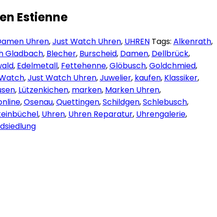
en Estienne
Damen Uhren
,
Just Watch Uhren
,
UHREN
Tags:
Alkenrath
,
ch Gladbach
,
Blecher
,
Burscheid
,
Damen
,
Dellbrück
,
ald
,
Edelmetall
,
Fettehenne
,
Glöbusch
,
Goldchmied
,
 Watch
,
Just Watch Uhren
,
Juwelier
,
kaufen
,
Klassiker
,
usen
,
Lützenkichen
,
marken
,
Marken Uhren
,
online
,
Osenau
,
Quettingen
,
Schildgen
,
Schlebusch
,
teinbüchel
,
Uhren
,
Uhren Reparatur
,
Uhrengalerie
,
dsiedlung