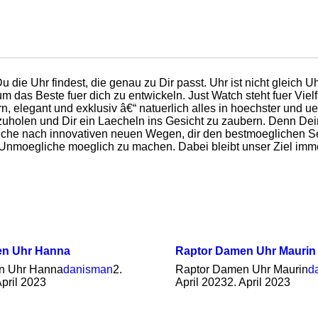
 die Uhr findest, die genau zu Dir passt. Uhr ist nicht gleich 
 das Beste fuer dich zu entwickeln. Just Watch steht fuer Vielfa
 elegant und exklusiv â€“ natuerlich alles in hoechster und u
uszuholen und Dir ein Laecheln ins Gesicht zu zaubern. Denn 
Suche nach innovativen neuen Wegen, dir den bestmoeglichen Se
as Unmoegliche moeglich zu machen. Dabei bleibt unser Ziel imm
en Uhr Hanna
Raptor Damen Uhr Maurin
n Uhr Hanna
danisman
2.
Raptor Damen Uhr Maurin
d
April 2023
April 2023
2. April 2023