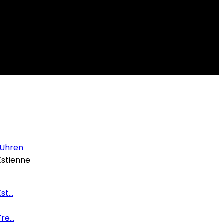
 Uhren
stienne
t...
e...