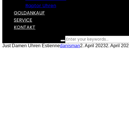
Raptor Uhren
GOLDANKAUF
SERVICE
KONTAKT
What are you looking for?
Just Damen Uhren Estienne
danisman
2. April 2023
2. April 20