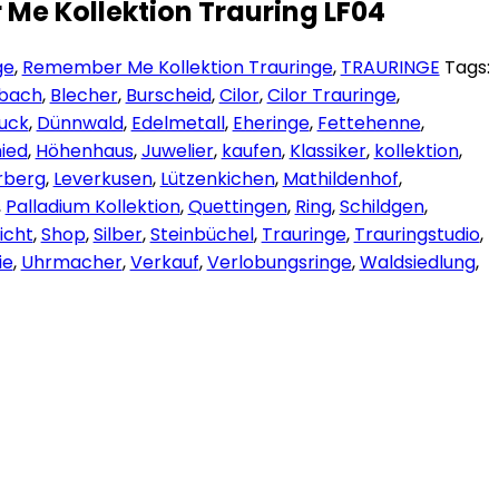
Me Kollektion Trauring LF04
ge
,
Remember Me Kollektion Trauringe
,
TRAURINGE
Tags:
dbach
,
Blecher
,
Burscheid
,
Cilor
,
Cilor Trauringe
,
uck
,
Dünnwald
,
Edelmetall
,
Eheringe
,
Fettehenne
,
ied
,
Höhenhaus
,
Juwelier
,
kaufen
,
Klassiker
,
kollektion
,
rberg
,
Leverkusen
,
Lützenkichen
,
Mathildenhof
,
,
Palladium Kollektion
,
Quettingen
,
Ring
,
Schildgen
,
icht
,
Shop
,
Silber
,
Steinbüchel
,
Trauringe
,
Trauringstudio
,
ie
,
Uhrmacher
,
Verkauf
,
Verlobungsringe
,
Waldsiedlung
,