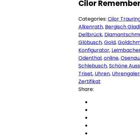
Cilor Remember 
Categories:
Cilor Traurin
Alkenrath
,
Bergisch Gla
Dellbrück
,
Diamantschm
Glöbusch
,
Gold
,
Goldchm
Konfigurator
,
Leimbache
Odenthal
,
online
,
Osenau
Schlebusch
,
Schöne Auss
Triset
,
Uhren
,
Uhrengaler
Zertifikat
Share: