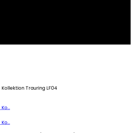
Kollektion Trauring LF04
Ko...
Ko...