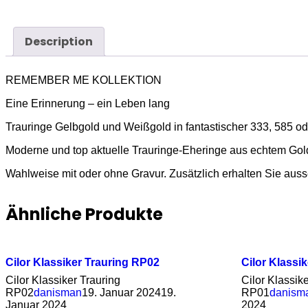
Description
REMEMBER ME KOLLEKTION
Eine Erinnerung – ein Leben lang
Trauringe Gelbgold und Weißgold in fantastischer 333, 585 ode
Moderne und top aktuelle Trauringe-Eheringe aus echtem Gol
Wahlweise mit oder ohne Gravur. Zusätzlich erhalten Sie ausse
Ähnliche Produkte
Cilor Klassiker Trauring RP02
Cilor Klassi
Cilor Klassiker Trauring
Cilor Klassik
RP02
danisman
19. Januar 2024
19.
RP01
danism
Januar 2024
2024