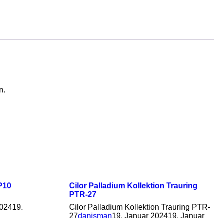
n.
P10
Cilor Palladium Kollektion Trauring
PTR-27
2024
19.
Cilor Palladium Kollektion Trauring PTR-
27
danisman
19. Januar 2024
19. Januar