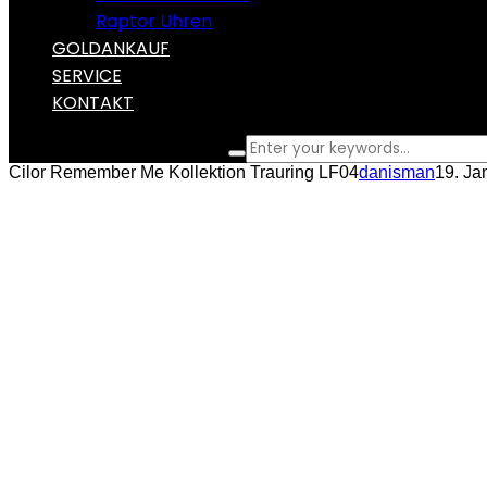
Raptor Uhren
GOLDANKAUF
SERVICE
KONTAKT
What are you looking for?
Cilor Remember Me Kollektion Trauring LF04
danisman
19. Ja