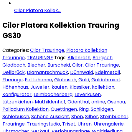
Cilor Platora Kollek...
Cilor Platora Kollektion Trauring
GS30
Categories:
Cilor Trauringe
,
Platora Kollektion
Trauringe
,
TRAURINGE
Tags:
Alkenrath
,
Bergisch
Gladbach
,
Blecher
,
Burscheid
,
Cilor
,
Cilor Trauringe
,
Dellbrück
,
Diamantschmuck
,
Dünnwald
,
Edelmetall
,
Eheringe
,
Fettehenne
,
Glöbusch
,
Gold
,
Goldchmied
,
Höhenhaus
,
Juwelier
,
kaufen
,
Klassiker
,
kollektion
,
Konfigurator
,
Leimbacherberg
,
Leverkusen
,
Lützenkichen
,
Mathildenhof
,
Odenthal
,
online
,
Osenau
,
Palladium Kollektion
,
Quettingen
,
Ring
,
Schildgen
,
Schlebusch
,
Schöne Aussicht
,
Shop
,
Silber
,
Steinbüchel
,
Trauringe
,
Trauringstudio
,
Triset
,
Uhren
,
Uhrengalerie
,
Uhrmacher
,
Verkauf
,
Verlobungsringe
,
Waldsiedlung
,