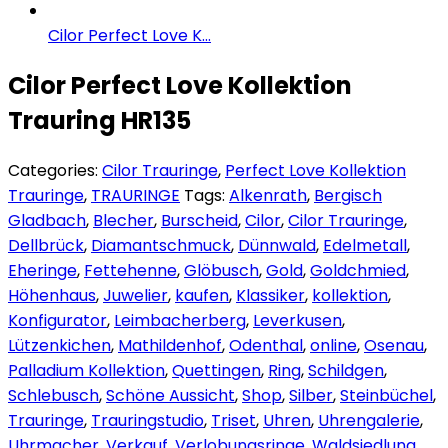
Cilor Perfect Love K...
Cilor Perfect Love Kollektion
Trauring HR135
Categories:
Cilor Trauringe
,
Perfect Love Kollektion
Trauringe
,
TRAURINGE
Tags:
Alkenrath
,
Bergisch
Gladbach
,
Blecher
,
Burscheid
,
Cilor
,
Cilor Trauringe
,
Dellbrück
,
Diamantschmuck
,
Dünnwald
,
Edelmetall
,
Eheringe
,
Fettehenne
,
Glöbusch
,
Gold
,
Goldchmied
,
Höhenhaus
,
Juwelier
,
kaufen
,
Klassiker
,
kollektion
,
Konfigurator
,
Leimbacherberg
,
Leverkusen
,
Lützenkichen
,
Mathildenhof
,
Odenthal
,
online
,
Osenau
,
Palladium Kollektion
,
Quettingen
,
Ring
,
Schildgen
,
Schlebusch
,
Schöne Aussicht
,
Shop
,
Silber
,
Steinbüchel
,
Trauringe
,
Trauringstudio
,
Triset
,
Uhren
,
Uhrengalerie
,
Uhrmacher
,
Verkauf
,
Verlobungsringe
,
Waldsiedlung
,