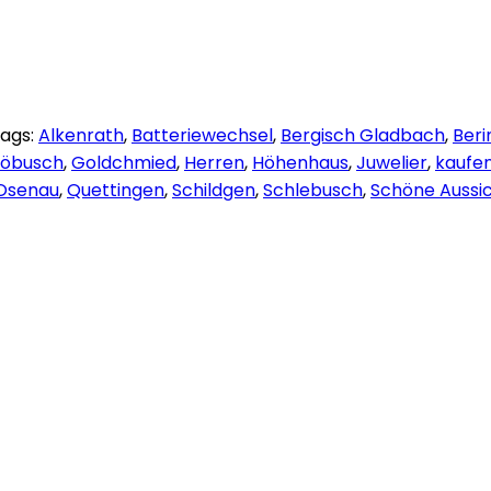
ags:
Alkenrath
,
Batteriewechsel
,
Bergisch Gladbach
,
Beri
löbusch
,
Goldchmied
,
Herren
,
Höhenhaus
,
Juwelier
,
kaufe
Osenau
,
Quettingen
,
Schildgen
,
Schlebusch
,
Schöne Aussi