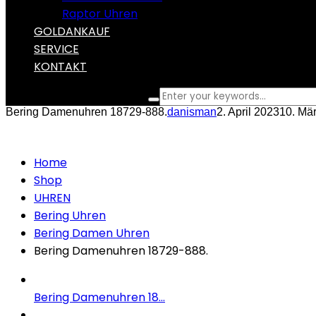
Raptor Uhren
GOLDANKAUF
SERVICE
KONTAKT
What are you looking for?
Bering Damenuhren 18729-888.
danisman
2. April 2023
10. Mä
Home
Shop
UHREN
Bering Uhren
Bering Damen Uhren
Bering Damenuhren 18729-888.
Bering Damenuhren 18...