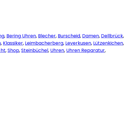
ng
,
Bering Uhren
,
Blecher
,
Burscheid
,
Damen
,
Dellbrück
,
n
,
Klassiker
,
Leimbacherberg
,
Leverkusen
,
Lützenkichen
,
cht
,
Shop
,
Steinbüchel
,
Uhren
,
Uhren Reparatur
,