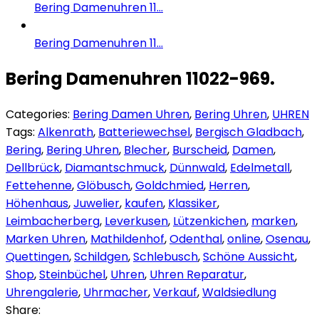
Bering Damenuhren 11...
Bering Damenuhren 11...
Bering Damenuhren 11022-969.
Categories:
Bering Damen Uhren
,
Bering Uhren
,
UHREN
Tags:
Alkenrath
,
Batteriewechsel
,
Bergisch Gladbach
,
Bering
,
Bering Uhren
,
Blecher
,
Burscheid
,
Damen
,
Dellbrück
,
Diamantschmuck
,
Dünnwald
,
Edelmetall
,
Fettehenne
,
Glöbusch
,
Goldchmied
,
Herren
,
Höhenhaus
,
Juwelier
,
kaufen
,
Klassiker
,
Leimbacherberg
,
Leverkusen
,
Lützenkichen
,
marken
,
Marken Uhren
,
Mathildenhof
,
Odenthal
,
online
,
Osenau
,
Quettingen
,
Schildgen
,
Schlebusch
,
Schöne Aussicht
,
Shop
,
Steinbüchel
,
Uhren
,
Uhren Reparatur
,
Uhrengalerie
,
Uhrmacher
,
Verkauf
,
Waldsiedlung
Share: