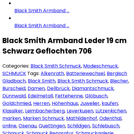
Black Smith Armband ...
Black Smith Armband ...
Black Smith Armband Leder 19 cm
Schwarz Geflochten 706
Categories:
Black Smith Schmuck
,
Modeschmuck
,
SCHMUCK
Tags:
Alkenrath
,
Batteriewechsel
,
Bergisch
Gladbach
,
Black Smith
,
Black Smith Schmuck
,
Blecher
,
Burscheid
,
Damen
,
Dellbrück
,
Diamantschmuck
,
Dünnwald
,
Edelmetall
,
Fettehenne
,
Glöbusch
,
Goldchmied
,
Herren
,
Höhenhaus
,
Juwelier
,
kaufen
,
Klassiker
,
Leimbacherberg
,
Leverkusen
,
Lützenkichen
,
marken
,
Marken Schmuck
,
Mathildenhof
,
Odenthal
,
online
,
Osenau
,
Quettingen
,
Schildgen
,
Schlebusch
,
Schmuck
,
Schmuck Reparatur
,
Schmuckgalerie
,