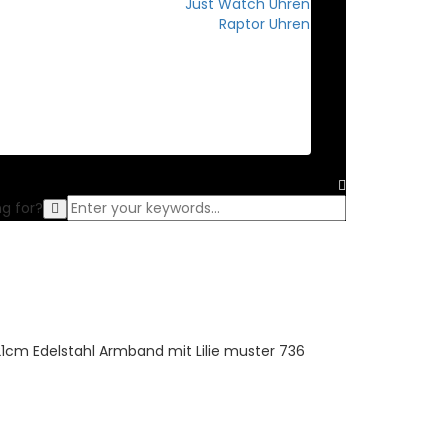
Just Watch Uhren
Raptor Uhren
GOLDANKAUF
SERVICE
KONTAKT
g for?
1cm Edelstahl Armband mit Lilie muster 736