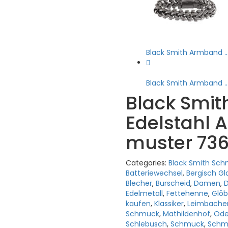
Black Smith Armband ..
Black Smith Armband ..
Black Smi
Edelstahl A
muster 73
Categories:
Black Smith Sc
Batteriewechsel
,
Bergisch G
Blecher
,
Burscheid
,
Damen
,
D
Edelmetall
,
Fettehenne
,
Glö
kaufen
,
Klassiker
,
Leimbache
Schmuck
,
Mathildenhof
,
Ode
Schlebusch
,
Schmuck
,
Schm