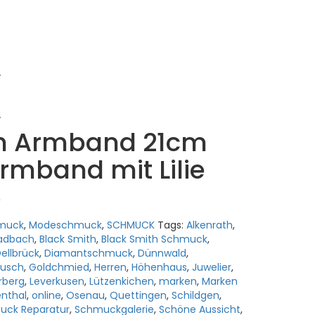
.
.
th Armband 21cm
rmband mit Lilie
6
hmuck
,
Modeschmuck
,
SCHMUCK
Tags:
Alkenrath
,
ladbach
,
Black Smith
,
Black Smith Schmuck
,
ellbrück
,
Diamantschmuck
,
Dünnwald
,
busch
,
Goldchmied
,
Herren
,
Höhenhaus
,
Juwelier
,
rberg
,
Leverkusen
,
Lützenkichen
,
marken
,
Marken
nthal
,
online
,
Osenau
,
Quettingen
,
Schildgen
,
uck Reparatur
,
Schmuckgalerie
,
Schöne Aussicht
,